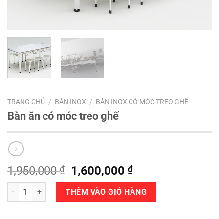
TRANG CHỦ
/
BÀN INOX
/
BÀN INOX CÓ MÓC TREO GHẾ
Bàn ăn có móc treo ghế
Giá
Giá
1,950,000
₫
1,600,000
₫
gốc
hiện
Số lượng
là:
tại
THÊM VÀO GIỎ HÀNG
1,950,000 ₫.
là:
1,600,000 ₫.