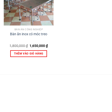
BÀN ĂN CÔNG NGHIỆP
Bàn ăn inox có móc treo
Giá
Giá
1,800,000
₫
1,650,000
₫
gốc
hiện
là:
tại
THÊM VÀO GIỎ HÀNG
1,800,000 ₫.
là:
1,650,000 ₫.