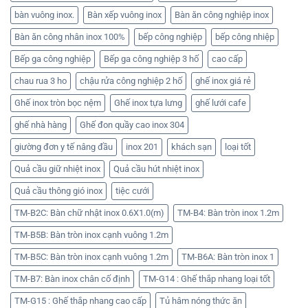
bàn vuông inox.
Bàn xếp vuông inox
Bàn ăn công nghiệp inox
Bàn ăn công nhân inox 100%
bếp công nghiệp
bếp công nhiệp
Bếp ga công nghiệp
Bếp ga công nghiệp 3 hố
cao cấp
chau rua 3 ho
chậu rửa công nghiệp 2 hố
ghế inox giá rẻ
Ghế inox tròn bọc nệm
Ghế inox tựa lưng
ghế lưới cafe
ghế nhà hàng
Ghế đon quầy cao inox 304
giường đơn y tế nâng đầu
inox 201
khách sạn
loại tốt
Quả cầu giữ nhiệt inox
Quả cầu hút nhiệt inox
Quả cầu thông gió inox
tiệc cưới
TM-B2C: Bàn chữ nhật inox 0.6X1.0(m)
TM-B4: Bàn tròn inox 1.2m
TM-B5B: Bàn tròn inox cạnh vuông 1.2m
TM-B5C: Bàn tròn inox cạnh vuông 1.2m
TM-B6A: Bàn tròn inox 1
TM-B7: Bàn inox chân cố định
TM-G14 : Ghế thắp nhang loại tốt
TM-G15 : Ghế thắp nhang cao cấp
Tủ hâm nóng thức ăn