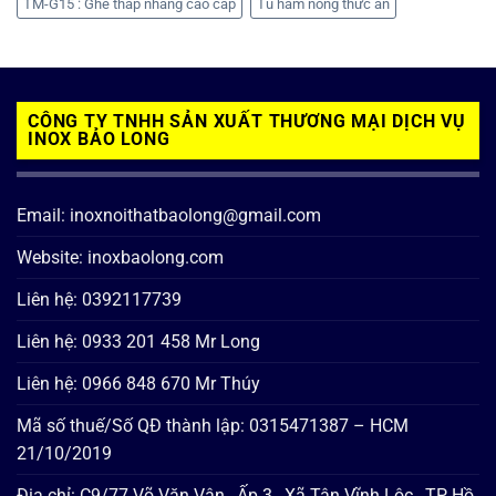
TM-G15 : Ghế thắp nhang cao cấp
Tủ hâm nóng thức ăn
CÔNG TY TNHH SẢN XUẤT THƯƠNG MẠI DỊCH VỤ
INOX BẢO LONG
Email: inoxnoithatbaolong@gmail.com
Website: inoxbaolong.com
Liên hệ: 0392117739
Liên hệ: 0933 201 458 Mr Long
Liên hệ: 0966 848 670 Mr Thúy
Mã số thuế/Số QĐ thành lập: 0315471387 – HCM
21/10/2019
Địa chỉ: C9/77 Võ Văn Vân , Ấp 3 , Xã Tân Vĩnh Lộc , TP Hồ