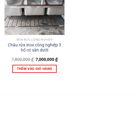
BỒN RỬA CÔNG NGHIỆP
Chậu rửa inox công nghiệp 3
hố có sàn dưới
Giá
Giá
7,800,000
₫
7,000,000
₫
gốc
hiện
là:
tại
THÊM VÀO GIỎ HÀNG
7,800,000 ₫.
là:
7,000,000 ₫.