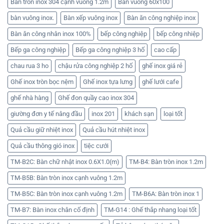
Bàn tròn inox 304 cạnh vuông 1.2m
Bàn vuông 60x100
bàn vuông inox.
Bàn xếp vuông inox
Bàn ăn công nghiệp inox
Bàn ăn công nhân inox 100%
bếp công nghiệp
bếp công nhiệp
Bếp ga công nghiệp
Bếp ga công nghiệp 3 hố
cao cấp
chau rua 3 ho
chậu rửa công nghiệp 2 hố
ghế inox giá rẻ
Ghế inox tròn bọc nệm
Ghế inox tựa lưng
ghế lưới cafe
ghế nhà hàng
Ghế đon quầy cao inox 304
giường đơn y tế nâng đầu
inox 201
khách sạn
loại tốt
Quả cầu giữ nhiệt inox
Quả cầu hút nhiệt inox
Quả cầu thông gió inox
tiệc cưới
TM-B2C: Bàn chữ nhật inox 0.6X1.0(m)
TM-B4: Bàn tròn inox 1.2m
TM-B5B: Bàn tròn inox cạnh vuông 1.2m
TM-B5C: Bàn tròn inox cạnh vuông 1.2m
TM-B6A: Bàn tròn inox 1
TM-B7: Bàn inox chân cố định
TM-G14 : Ghế thắp nhang loại tốt