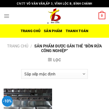
Chuyển
C9/77 VÕ VĂN VÂN,ẤP 3, VĨNH LỘC B, BÌNH CHÁNH
đến
nội
0
dung
TRANG CHỦ
SẢN PHẨM
THANH TOÁN
TRANG CHỦ
/
SẢN PHẨM ĐƯỢC GẮN THẺ “BỒN RỬA
CÔNG NGHIỆP”
LỌC
-10%