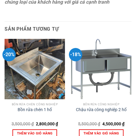
chủng loại của khách hàng với giá cả cạnh tranh
SẢN PHẨM TƯƠNG TỰ
-20%
-18%
BỒN RỬA CHÉN CÔNG NGHIỆP
BỒN RỬA CÔNG NGHIỆP
Bồn rửa chén 1 hố
Chậu rửa công nghiệp 2 hố
Giá
Giá
Giá
Giá
3,500,000
₫
2,800,000
₫
5,500,000
₫
4,500,000
₫
gốc
hiện
gốc
hiện
là:
tại
là:
tại
THÊM VÀO GIỎ HÀNG
THÊM VÀO GIỎ HÀNG
3,500,000 ₫.
là:
5,500,000 ₫.
là: