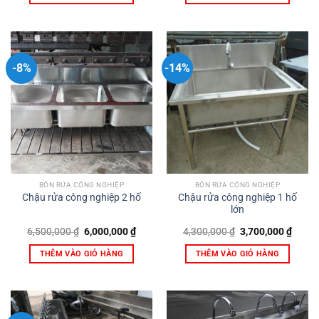
2,800,000 ₫.
4,500,
-8%
-14%
BỒN RỬA CÔNG NGHIỆP
BỒN RỬA CÔNG NGHIỆP
Chậu rửa công nghiệp 1 hố
Chậu rửa công nghiệp 2 hố
lớn
Giá
Giá
Giá
Giá
6,500,000
₫
6,000,000
₫
4,300,000
₫
3,700,000
₫
gốc
hiện
gốc
hiện
là:
tại
là:
tại
THÊM VÀO GIỎ HÀNG
THÊM VÀO GIỎ HÀNG
6,500,000 ₫.
là:
4,300,000 ₫.
là:
6,000,000 ₫.
3,700,