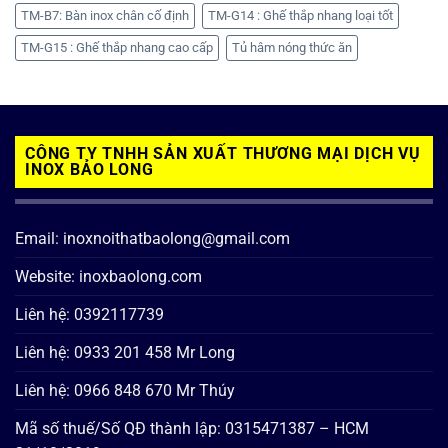
TM-B7: Bàn inox chân cố định
TM-G14 : Ghế thắp nhang loại tốt
TM-G15 : Ghế thắp nhang cao cấp
Tủ hâm nóng thức ăn
CÔNG TY TNHH SẢN XUẤT THƯƠNG MẠI DỊCH VỤ
INOX BẢO LONG
Email: inoxnoithatbaolong@gmail.com
Website: inoxbaolong.com
Liên hệ: 0392117739
Liên hệ: 0933 201 458 Mr Long
Liên hệ: 0966 848 670 Mr Thúy
Mã số thuế/Số QĐ thành lập: 0315471387 – HCM