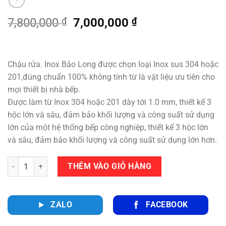
Giá
Giá
7,800,000
₫
7,000,000
₫
gốc
hiện
là:
tại
7,800,000 ₫.
là:
Chậu rửa. Inox Bảo Long được chọn loại Inox sus 304 hoặc
7,000,000 ₫.
201,đúng chuẩn 100% không tính từ là vật liệu ưu tiên cho
mọi thiết bị nhà bếp.
Được làm từ Inox 304 hoặc 201 dày tới 1.0 mm, thiết kế 3
hộc lớn và sâu, đảm bảo khối lượng và công suất sử dụng
lớn của một hệ thống bếp công nghiệp, thiết kế 3 hộc lớn
và sâu, đảm bảo khối lượng và công suất sử dụng lớn hơn.
Số lượng
THÊM VÀO GIỎ HÀNG
ZALO
FACEBOOK