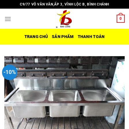
Chuyển
C9/77 VÕ VĂN VÂN,ẤP 3, VĨNH LỘC B, BÌNH CHÁNH
đến
nội
0
dung
TRANG CHỦ
SẢN PHẨM
THANH TOÁN
-10%