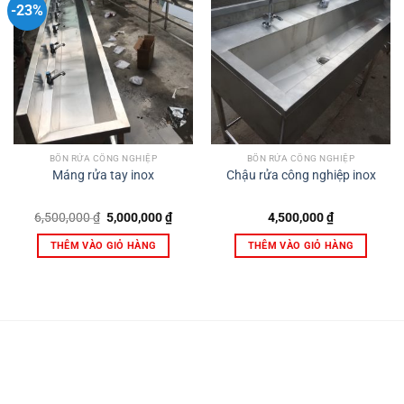
-23%
BỒN RỬA CÔNG NGHIỆP
BỒN RỬA CÔNG NGHIỆP
Máng rửa tay inox
Chậu rửa công nghiệp inox
Giá
Giá
6,500,000
₫
5,000,000
₫
4,500,000
₫
gốc
hiện
là:
tại
THÊM VÀO GIỎ HÀNG
THÊM VÀO GIỎ HÀNG
6,500,000 ₫.
là:
5,000,000 ₫.