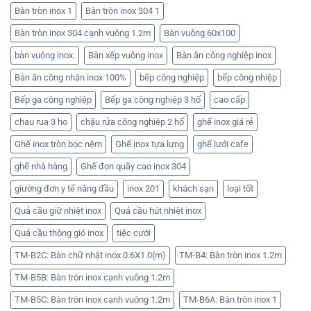
Bàn tròn inox 1
Bàn tròn inox 304 1
Bàn tròn inox 304 cạnh vuông 1.2m
Bàn vuông 60x100
bàn vuông inox.
Bàn xếp vuông inox
Bàn ăn công nghiệp inox
Bàn ăn công nhân inox 100%
bếp công nghiệp
bếp công nhiệp
Bếp ga công nghiệp
Bếp ga công nghiệp 3 hố
cao cấp
chau rua 3 ho
chậu rửa công nghiệp 2 hố
ghế inox giá rẻ
Ghế inox tròn bọc nệm
Ghế inox tựa lưng
ghế lưới cafe
ghế nhà hàng
Ghế đon quầy cao inox 304
giường đơn y tế nâng đầu
inox 201
khách sạn
loại tốt
Quả cầu giữ nhiệt inox
Quả cầu hút nhiệt inox
Quả cầu thông gió inox
tiệc cưới
TM-B2C: Bàn chữ nhật inox 0.6X1.0(m)
TM-B4: Bàn tròn inox 1.2m
TM-B5B: Bàn tròn inox cạnh vuông 1.2m
TM-B5C: Bàn tròn inox cạnh vuông 1.2m
TM-B6A: Bàn tròn inox 1