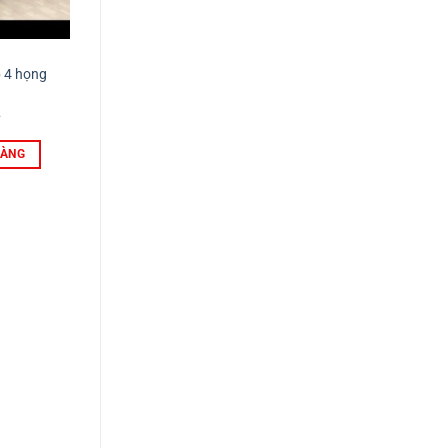
p 4 họng
HÀNG