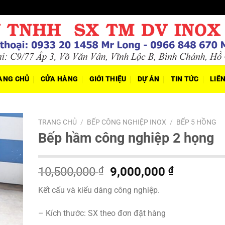
ANG CHỦ
CỬA HÀNG
GIỚI THIỆU
DỰ ÁN
TIN TỨC
LIÊ
TRANG CHỦ
/
BẾP CÔNG NGHIỆP INOX
/
BẾP 5 HỒNG
Bếp hầm công nghiệp 2 họng
Giá
Giá
10,500,000
₫
9,000,000
₫
gốc
hiện
Kết cấu và kiểu dáng công nghiệp.
là:
tại
10,500,000 ₫.
là:
– Kích thước: SX theo đơn đặt hàng
9,000,000