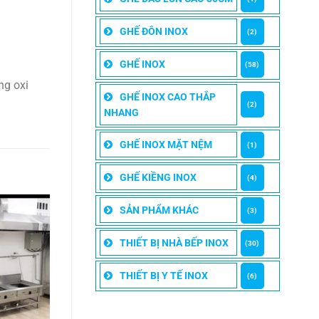
GHẾ ĐÔN INOX
(2)
GHẾ INOX
(58)
ng oxi
GHẾ INOX CAO THẮP
(2)
NHANG
GHẾ INOX MẶT NỆM
(1)
GHẾ KIỀNG INOX
(4)
SẢN PHẨM KHÁC
(3)
THIẾT BỊ NHÀ BẾP INOX
(30)
THIẾT BỊ Y TẾ INOX
(6)