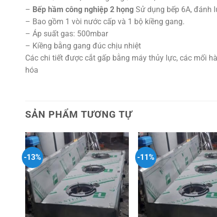
–
Bếp hầm công nghiệp 2 họng
Sử dụng bếp 6A, đánh l
– Bao gồm 1 vòi nước cấp và 1 bộ kiềng gang.
– Áp suất gas: 500mbar
– Kiềng bằng gang đúc chịu nhiệt
Các chi tiết được cắt gấp bằng máy thủy lực, các mối h
hóa
SẢN PHẨM TƯƠNG TỰ
-13%
-11%