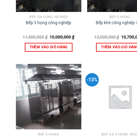
BẾP GA CÔNG NGHIỆP
BẾP 5 HỒNG
Bếp 3 họng công nghiệp
Bếp khè công nghiệp 
Giá
Giá
Giá
11,500,000
₫
10,000,000
₫
12,000,000
₫
10,700,
gốc
hiện
gốc
là:
tại
là:
THÊM VÀO GIỎ HÀNG
THÊM VÀO GIỎ HÀN
11,500,000 ₫.
là:
12,000,0
10,000,000 ₫.
-13%
BẾP 5 HỒNG
BẾP GA 3 HỌNG INO