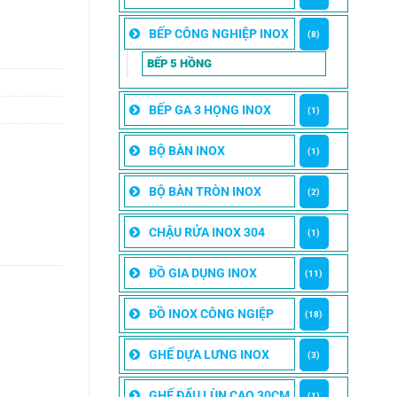
BẾP CÔNG NGHIỆP INOX
(8)
BẾP 5 HỒNG
BẾP GA 3 HỌNG INOX
(1)
BỘ BÀN INOX
(1)
BỘ BÀN TRÒN INOX
(2)
CHẬU RỬA INOX 304
(1)
ĐỒ GIA DỤNG INOX
(11)
ĐỒ INOX CÔNG NGIỆP
(18)
GHẾ DỰA LƯNG INOX
(3)
GHẾ ĐẨU LÙN CAO 30CM
(1)