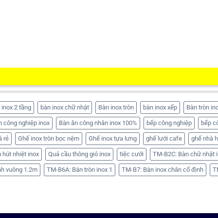
 inox 2 tầng
bàn inox chữ nhật
Bàn inox tròn
bàn inox xếp
Bàn tròn in
n công nghiệp inox
Bàn ăn công nhân inox 100%
bếp công nghiệp
bếp c
á rẻ
Ghế inox tròn bọc nệm
Ghế inox tựa lưng
ghế lưới cafe
ghế nhà 
 hút nhiệt inox
Quả cầu thông gió inox
tiệc cưới
TM-B2C: Bàn chữ nhật i
nh vuông 1.2m
TM-B6A: Bàn tròn inox 1
TM-B7: Bàn inox chân cố định
T