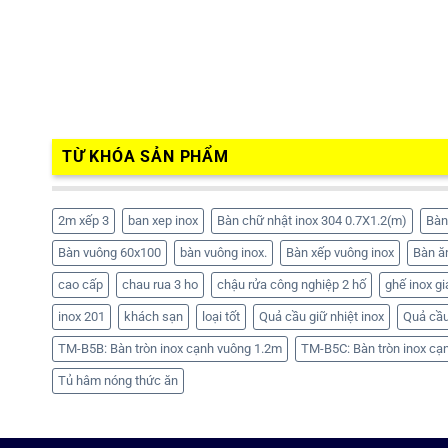
TỪ KHÓA SẢN PHẨM
2m xếp 3
ban xep inox
Bàn chữ nhật inox 304 0.7X1.2(m)
Bàn
Bàn vuông 60x100
bàn vuông inox.
Bàn xếp vuông inox
Bàn ă
cao cấp
chau rua 3 ho
chậu rửa công nghiệp 2 hố
ghế inox gi
inox 201
khách sạn
loại tốt
Quả cầu giữ nhiệt inox
Quả cầu
TM-B5B: Bàn tròn inox cạnh vuông 1.2m
TM-B5C: Bàn tròn inox cạ
Tủ hâm nóng thức ăn