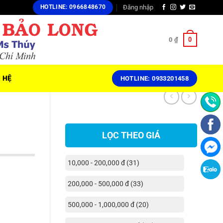
Đăng nhập
HOTLINE: 0966848670
0
0
₫
N HỆ
HOTLINE: 0933201458
LỌC THEO GIÁ
10,000 - 200,000 đ (31)
200,000 - 500,000 đ (33)
500,000 - 1,000,000 đ (20)
 ₫.