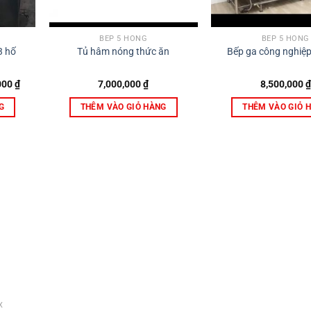
BẾP 5 HỒNG
BẾP 5 HỒNG
3 hố
Tủ hâm nóng thức ăn
Bếp ga công nghiệ
Giá
000
₫
7,000,000
₫
8,500,000
₫
hiện
tại
G
THÊM VÀO GIỎ HÀNG
THÊM VÀO GIỎ 
00 ₫.
là:
10,700,000 ₫.
X