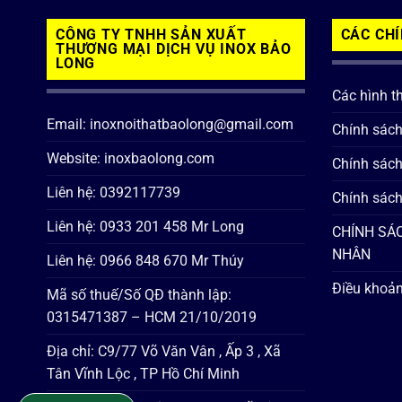
CÔNG TY TNHH SẢN XUẤT
CÁC CH
THƯƠNG MẠI DỊCH VỤ INOX BẢO
LONG
Các hình t
Email: inoxnoithatbaolong@gmail.com
Chính sác
Website: inoxbaolong.com
Chính sách
Liên hệ: 0392117739
Chính sách
Liên hệ: 0933 201 458 Mr Long
CHÍNH SÁC
NHÂN
Liên hệ: 0966 848 670 Mr Thúy
Điều khoản
Mã số thuế/Số QĐ thành lập:
0315471387 – HCM 21/10/2019
Địa chỉ: C9/77 Võ Văn Vân , Ấp 3 , Xã
Tân Vĩnh Lộc , TP Hồ Chí Minh