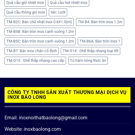
Quả cầu giữ nhiệt inox
Quả cầu hút nhiệt inox
Quả cầu thông gió inox
tiệc cưới
TM-B2C: Bàn chữ nhật inox 0.6X1.0(m)
TM-B4: Bàn tròn inox 1.2m
TM-B5B: Bàn tròn inox cạnh vuông 1.2m
TM-B5C: Bàn tròn inox cạnh vuông 1.2m
TM-B6A: Bàn tròn inox 1
TM-B7: Bàn inox chân cố định
TM-G14 : Ghế thắp nhang loại tốt
TM-G15 : Ghế thắp nhang cao cấp
Tủ hâm nóng thức ăn
CÔNG TY TNHH SẢN XUẤT THƯƠNG MẠI DỊCH VỤ
INOX BẢO LONG
Email: inoxnoithatbaolong@gmail.com
Website: inoxbaolong.com