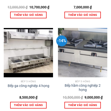
Giá
Giá
12,000,000
₫
10,700,000
₫
7,000,000
₫
gốc
hiện
là:
tại
THÊM VÀO GIỎ HÀNG
THÊM VÀO GIỎ HÀNG
12,000,000 ₫.
là:
10,700,000 ₫.
-14%
BẾP 5 HỒNG
BẾP 5 HỒNG
Bếp hầm công nghiệp 2
Bếp ga công nghiệp 4 họng
họng
Giá
Giá
8,500,000
₫
10,500,000
₫
9,000,000
₫
gốc
hiện
là:
tại
THÊM VÀO GIỎ HÀNG
THÊM VÀO GIỎ HÀNG
10,500,000 ₫.
là:
9,000