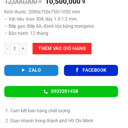
Giá
Giá
12,000,000
₫
10,500,000
₫
gốc
hiện
Kích thước: 2000x750x750/1050 mm
là:
tại
– Vật liệu: Inox 304, dày 1.0-1.2 mm
12,000,000 ₫.
là:
– Bếp gas: Bếp 6A, đánh lửa bằng mangator.
10,500,000 ₫
– Bảo hành: 12 tháng
Số lượng
THÊM VÀO GIỎ HÀNG
ZALO
FACEBOOK
0933201458
Cam kết bán hàng chất lượng
Giao nhanh trong thành phố Hồ Chí Minh