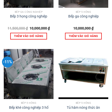
BẾP GA CÔNG NGHIỆP
BẾP 5 HỒNG
Bếp 3 họng công nghiệp
Bếp ga công nghiệp
Giá
Giá
11,500,000
₫
10,000,000
₫
10,000,000
₫
gốc
hiện
là:
tại
THÊM VÀO GIỎ HÀNG
THÊM VÀO GIỎ HÀNG
11,500,000 ₫.
là:
10,000,000 ₫.
-11%
BẾP 5 HỒNG
BẾP 5 HỒNG
Bếp khè công nghiệp 3 hố
Tủ hâm nóng thức ăn