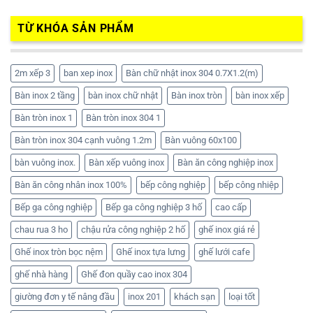
TỪ KHÓA SẢN PHẨM
2m xếp 3
ban xep inox
Bàn chữ nhật inox 304 0.7X1.2(m)
Bàn inox 2 tầng
bàn inox chữ nhật
Bàn inox tròn
bàn inox xếp
Bàn tròn inox 1
Bàn tròn inox 304 1
Bàn tròn inox 304 cạnh vuông 1.2m
Bàn vuông 60x100
bàn vuông inox.
Bàn xếp vuông inox
Bàn ăn công nghiệp inox
Bàn ăn công nhân inox 100%
bếp công nghiệp
bếp công nhiệp
Bếp ga công nghiệp
Bếp ga công nghiệp 3 hố
cao cấp
chau rua 3 ho
chậu rửa công nghiệp 2 hố
ghế inox giá rẻ
Ghế inox tròn bọc nệm
Ghế inox tựa lưng
ghế lưới cafe
ghế nhà hàng
Ghế đon quầy cao inox 304
giường đơn y tế nâng đầu
inox 201
khách sạn
loại tốt