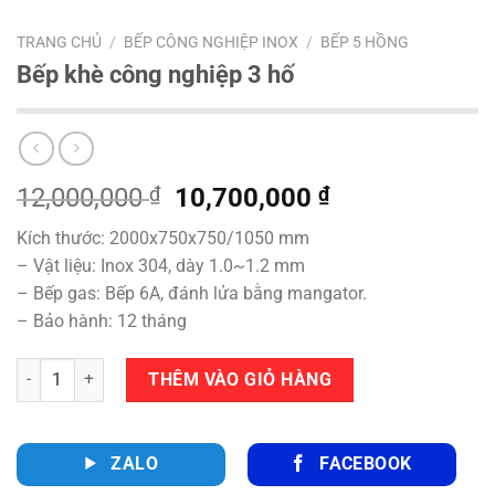
TRANG CHỦ
/
BẾP CÔNG NGHIỆP INOX
/
BẾP 5 HỒNG
Bếp khè công nghiệp 3 hố
Giá
Giá
12,000,000
₫
10,700,000
₫
gốc
hiện
Kích thước: 2000x750x750/1050 mm
là:
tại
– Vật liệu: Inox 304, dày 1.0~1.2 mm
12,000,000 ₫.
là:
– Bếp gas: Bếp 6A, đánh lửa bằng mangator.
10,700,000 ₫
– Bảo hành: 12 tháng
Số lượng
THÊM VÀO GIỎ HÀNG
ZALO
FACEBOOK