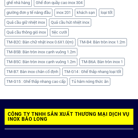
ghế nhà hàng
Ghế đon quầy cao inox 304
giường đơn y tế nâng đầu
inox 201
khách sạn
loại tốt
Quả cầu giữ nhiệt inox
Quả cầu hút nhiệt inox
Quả cầu thông gió inox
tiệc cưới
TM-B2C: Bàn chữ nhật inox 0.6X1.0(m)
TM-B4: Bàn tròn inox 1.2m
TM-B5B: Bàn tròn inox cạnh vuông 1.2m
TM-B5C: Bàn tròn inox cạnh vuông 1.2m
TM-B6A: Bàn tròn inox 1
TM-B7: Bàn inox chân cố định
TM-G14 : Ghế thắp nhang loại tốt
TM-G15 : Ghế thắp nhang cao cấp
Tủ hâm nóng thức ăn
CÔNG TY TNHH SẢN XUẤT THƯƠNG MẠI DỊCH VỤ
INOX BẢO LONG