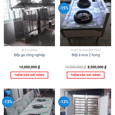
-15%
BẾP 5 HỒNG
THIẾT BỊ NHÀ BẾP INOX
Bếp ga công nghiệp
Bếp á inox 2 họng
Giá
Giá
10,000,000
₫
10,000,000
₫
8,500,000
₫
gốc
hiện
là:
tại
THÊM VÀO GIỎ HÀNG
THÊM VÀO GIỎ HÀNG
10,000,000 ₫.
là:
8,500
-13%
-13%