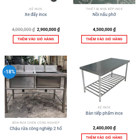
KỆ INOX
THIẾT BỊ NHÀ BẾP INOX
Xe đẩy inox
Nồi nấu phở
Giá
Giá
4,000,000
₫
2,900,000
₫
4,500,000
₫
gốc
hiện
là:
tại
THÊM VÀO GIỎ HÀNG
THÊM VÀO GIỎ HÀNG
4,000,000 ₫.
là:
2,900,000 ₫.
-18%
KỆ INOX
Bàn tiếp phẩm inox
BỒN RỬA CHÉN CÔNG NGHIỆP
2,400,000
₫
Chậu rửa công nghiệp 2 hố
THÊM VÀO GIỎ HÀNG