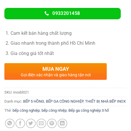
0933201458
Cam kết bán hàng chất lượng
Giao nhanh trong thành phố Hồ Chí Minh
Gia công giá tốt nhất
MUA NGAY
Gọi điện xác nhận và giao hàng tận nơi
SKU:
inoxbl021
Danh mục:
BẾP 5 HỒNG
,
BẾP GA CÔNG NGHIỆP
,
THIẾT BỊ NHÀ BẾP INOX
Thẻ:
bếp công nghiệp
,
bếp công nhiệp
,
Bếp ga công nghiệp 3 hố