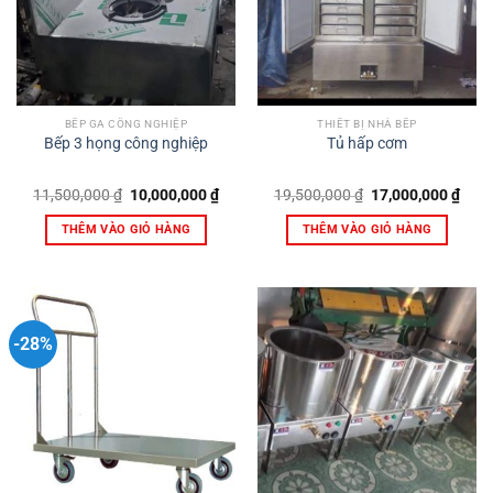
BẾP GA CÔNG NGHIỆP
THIẾT BỊ NHÀ BẾP
Bếp 3 họng công nghiệp
Tủ hấp cơm
Giá
Giá
Giá
Giá
11,500,000
₫
10,000,000
₫
19,500,000
₫
17,000,000
₫
gốc
hiện
gốc
hiện
là:
tại
là:
tại
THÊM VÀO GIỎ HÀNG
THÊM VÀO GIỎ HÀNG
11,500,000 ₫.
là:
19,500,000 ₫.
là:
10,000,000 ₫.
17,0
-28%