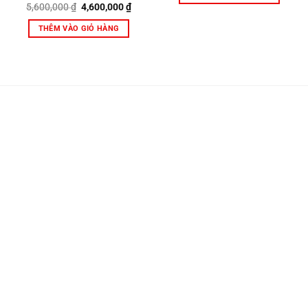
Giá
Giá
5,600,000
₫
4,600,000
₫
gốc
hiện
là:
tại
THÊM VÀO GIỎ HÀNG
5,600,000 ₫.
là:
4,600,000 ₫.