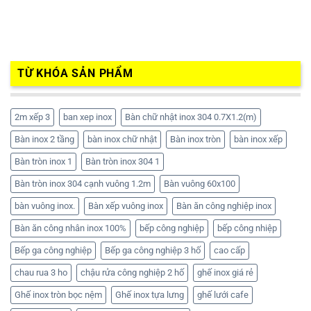
TỪ KHÓA SẢN PHẨM
2m xếp 3
ban xep inox
Bàn chữ nhật inox 304 0.7X1.2(m)
Bàn inox 2 tầng
bàn inox chữ nhật
Bàn inox tròn
bàn inox xếp
Bàn tròn inox 1
Bàn tròn inox 304 1
Bàn tròn inox 304 cạnh vuông 1.2m
Bàn vuông 60x100
bàn vuông inox.
Bàn xếp vuông inox
Bàn ăn công nghiệp inox
Bàn ăn công nhân inox 100%
bếp công nghiệp
bếp công nhiệp
Bếp ga công nghiệp
Bếp ga công nghiệp 3 hố
cao cấp
chau rua 3 ho
chậu rửa công nghiệp 2 hố
ghế inox giá rẻ
Ghế inox tròn bọc nệm
Ghế inox tựa lưng
ghế lưới cafe